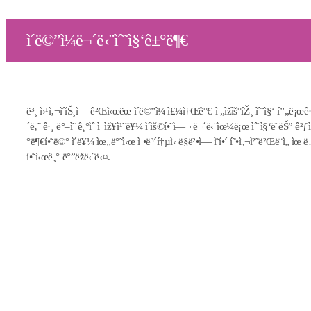
ì´ë©”ì¼ë¬´ë‹¨ìˆ˜ì§‘ê±°ë¶€
ë³¸ ì›¹ì‚¬ì´íŠ¸ì— ê²Œì‹œëœ ì´ë©”ì¼ ì£¼ì†Œê°€ ì „ìžìš°íŽ¸ ìˆ˜ì§‘ í”„ë¡œê·
´ë‚˜ ê·¸ ë°–ì˜ ê¸°ìˆ ì  ìž¥ì¹˜ë¥¼ ì´ìš©í•˜ì—¬ ë¬´ë‹¨ìœ¼ë¡œ ìˆ˜ì§‘ë˜ëŠ” ê²ƒì
°ë¶€í•˜ë©° ì´ë¥¼ ìœ„ë°˜ì‹œ ì •ë³´í†µì‹ ë§ë²•ì— ì˜í•´ í˜•ì‚¬ì²˜ë²Œë¨ì„ ìœ ë
í•˜ì‹œê¸° ë°”ëžë‹ˆë‹¤.