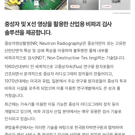
중성자 및 X선 영상을 활용한
산업용 비파괴 검사
솔루션을 제공합니다.
중성자영상촬영(NR; Neutron Radiography)은 중성자만이 갖는 고유한
산란단면적 특성 및
감쇄 특성을 이용하여 불투명한 물체 내부를
비파괴적으로 검사(NDT; Non Destructive Tes
ting)하는 기술입니다.
1960년대부터 전 세계적으로 고중성자속(flux) 연구용 원자로들이
건조되면서 본격적으로
중성자 라디오그래피 장치들이 만들어지고,
1970년대에는 미국과 유럽, 일본에서 주요 연구용
원자로들이 중성자 투과
비파괴 시설을 갖추게 되었으며 이를 이용한 연구개발에서도 큰 성과
를
거뒀습니다.
최근에는 가속기를 이용한 이동 가능한 중성자 라디오그래피 장치 등이
개발되고 있으며, 비파
괴검사 산업 분야에서는 매우 유용한 검사 기술로
인식되고 있습니다.
큐빔솔루션에서는 이러한 기술을 바탕으로 한국원자력연구원과 협력하여
중성자 영상 서비스
를 제공하고 있으며 산업용 영상 장치의 보급을 목표로